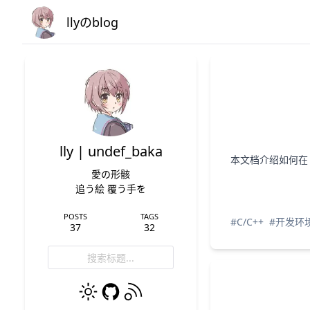
llyのblog
lly | undef_baka
本文档介绍如何在 
愛の形骸
追う絵 覆う手を
POSTS
TAGS
#C/C++
#开发环
37
32
搜索标题...