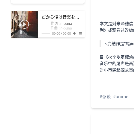
だから僕は音楽を辞めた
- ヨルシカ
本文是对米泽穗信《
作词 : n-buna
作曲 : n-buna
列》或观看过改编
编曲 : n-buna
00:00
/
00:00
考えたってわからないし
1
だから僕は音楽を辞めた
ヨルシカ
<完结作是“尾声
青空の下、君を待った (在
(想过之后依然搞不懂)
風が吹いた正午、昼下が
蔚蓝的天空下等待着你)
2
追凶故事
りを抜け出す想像 (吹着风
ねぇ、これからどうなる
The 1999
自《秋季限定糖渍
んだろうね (呐，今后该如
的正午 午后的思绪逐渐飘
進め方教わらないんだよ
(向前迈进的方法没有学过
君の目を見た 何も言え
何是好呢)
离)
3
表白
萧亚轩
音乐中的尾声是高
ず僕は歩いた (看着你的双
考えたってわからないし
啊)
对小市民起源故事
青春なんてつまらないし
眼 什么也没说的就走了)
(想过之后依然搞不懂)
4
青空が渗んだ日
THE MUSMUS
辞めた筈のピアノ、机を
(青春什麽的无聊透顶)
弾く癖が抜けない (理当放
ねぇ、将来何してるだろ
5
妄想感傷代償連盟
うね (呐，将来要做什麽好
弃了的钢琴 却改不掉弹奏
音楽はしてないといいね
困らないでよ (不要让我困
(要是不做音乐就好了)
桌面的习惯)
呢)
DECO*27/初音ミク
6
オメガリズム
THE MUSMUS
心の中に一つ線を引いて
扰啊)
#杂谈
#anime
どうしても消えなかった
も (就算与我隔开)
7
The Rise and Fall
3L
今更なんだから (事到如
(它也依然不会消失)
なぁ、もう思い出すな
今)
8
いますぐ輪廻
なきそ/初音ミク
間違ってるんだよ (这样错
(喂，别再回想了)
わかってないよ、 (根本不
了)
9
クスシキ
Mrs. GREEN APPLE
あんたら人間も (你们这些
懂嘛)
本当も愛も世界も苦しさ
人)
10
あまもや
r-906/裏命/狐子
も人生もどうでもいいよ
正しいかどうか知りたい