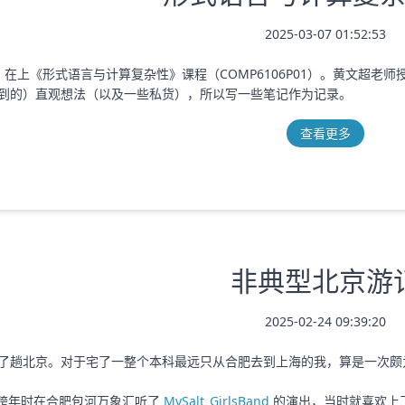
2025-03-07 01:52:53
春）在上《形式语言与计算复杂性》课程（COMP6106P01）。黄文超
到的）直观想法（以及一些私货），所以写一些笔记作为记录。
查看更多
非典型北京游
2025-02-24 09:39:20
了趟北京。对于宅了一整个本科最远只从合肥去到上海的我，算是一次颇
年底跨年时在合肥包河万象汇听了
MySalt_GirlsBand
的演出，当时就喜欢上