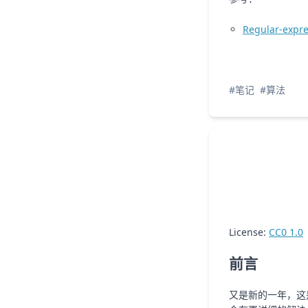
Malachi Bailky/Malachi Bailey
38
怪電話
Regular-expre
r-906/夢ノ結唱 ROSE/夢ノ結唱 POPY
39
AIZO
King Gnu
40
ガリレオ
THE MUSMUS
41
エチカーム
未來電波基地
#笔记
#算法
42
EEヨ
ゲシュタルト乙女
43
Os-宇宙人
大亀あすか
44
未定
chilldspot
45
Tomorrow’s Smile
A.m.u.
46
微笑みのenvy (feat. 知声)
未來電波基地/知声
47
What Will Give
The Radio Dept.
License:
CC0 1.0
48
so
advantage Lucy
前言
49
サンフェーデッド
初星学園/篠澤 広
50
多分、風。
サカナクション
又是新的一年，这