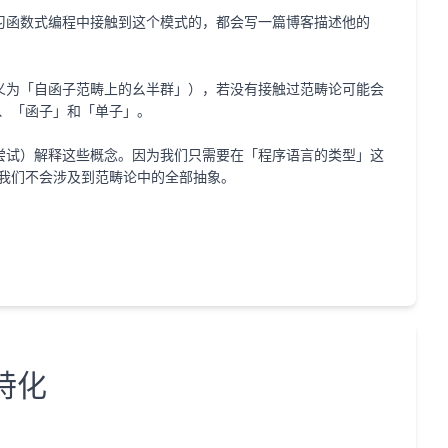
在学习函数式编程中接触到这个模式的，都会写一篇博客描述他的
定义为「自函子范畴上的幺半群」），若没有接触过范畴论可能会
、「函子」和「单子」。
后再（尝试）解释这些概念。因为我们只需要在「程序语言的类型」这
我们不会涉及到范畴论中的全部抽象。
特化