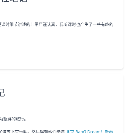
老师授课时细节讲述的非常严谨认真，我听课时也产生了一些有趣的
记
为新鲜的旅行。
了这支北京乐队。然后得知她们参演
北京 BanG Dream！新春