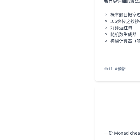
会有更详细的解法。
概率题目概率
ICS笑传之抄抄
好评返红包
随机数生成器
神秘计算器（
#ctf
#题解
一份 Monad cheat