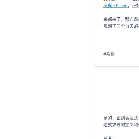
24
広告の街
sora tob sakana
間違ってるんだよ わか
该没错吧)
庆典 SP Live
，正好
ってるんだ (全都错了啊 早
あんたら人間も (你们这些
25
ひかりのディスコ
CAPSULE
本当も愛も救いも優しさ
就知道了啊)
人)
来都来了，那自然
どうでもいいんだ (怎样都
も人生も (真相啊 爱啊 救
26
勘冴えて悔しいわ
正しい答えが言えないの
赎啊 温柔啊 人生啊)
好啦)
规划了三个白天的行
だって防衛本能だ (正确的
どうでもいいや (不管了
ずっと真夜中でいいのに。
27
LAST DINOSAUR
the pillows
あんたのせいだ (反正都是
答案说不出口只是防卫本
啦)
僕だって信念があった (我
你害的)
能啊)
28
メロス
水曜日のカンパネラ
今じゃ塵みたいな想いだ
也曾经是有信念的)
何度でも君を書いた (花了
(但现在早已不重要了)
29
Standing Bird
#杂谈
売れることこそがどうで
多少次来描写你)
もよかったんだ (热卖这种
本当だ 本当なんだ 昔
LOVE PSYCHEDELICO
30
Come Down Softly to My Soul
はそうだった (真的啦 是真
だから僕は (所以我呢)
事从来都没在意过)
だから僕は音楽を辞めた
的啦 曾经是这样的)
Spacemen 3
31
Ⅲ
r-906
(所以我放弃了音乐)
32
パノプティコン
r-906/初音ミク
33
精卫
30年前，50年后
34
カゲロウ
Stack
35
ラブ・ストーリーは突然に
是的，正则表达式
达式求导的定义和
野田愛実
36
逃現郷
Blume popo
37
Under the stars
参考：