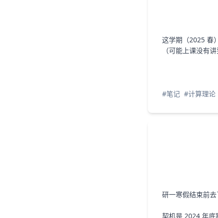
のだって防衛本能だ (想知
(真相啊 爱啊 世界啊 痛苦
考えたんだ (思考过之后)
11
イマドキの子
神聖かまってちゃん
あんたのせいだ (都是你的
道是否正确只是防卫本能
啊 人生啊 怎麽样都好啦)
考えたってわからない
错啊)
啊)
12
退屈しのぎ
きのこ帝国
本当に年老いたくないん
が、 (想过之后依然搞不
这学期（2025 
いつか死んだらって (只是
だ (真的是不想变老啊)
懂)
13
神のまにまに
思うだけで胸が空っぽに
想着什麽时候会死掉)
（可能上课没有讲
将来何してるだろうって
なるんだ (心中就空了一
初音ミク/鏡音リン/GUMI/れるりり
14
テレパシ
DECO*27/初音ミク
大人になったらわかった
(将来我会做什麽呢)
块)
よ (成为大人之后就会知道
何もしてないさ (什麽也没
15
I know 愛脳. (feat. 初音ミク)
幸せな顔した人が憎いの
了吧)
做啊)
は (那些脸上洋溢着幸福的
どう割り切ったらいいん
吉田夜世/初音ミク
16
23才の夏休み
神聖かまってちゃん
#笔记
#计算理论
満たされない頭の奥の (空
だ (该如何停止厌恶他们
人们)
化け物みたいな劣等感 (充
虚的脑中)
呢)
17
Lost my music
平野綾
間違ってないよ (没有错啊)
满怪物般的劣等感)
なぁ、何だかんだあんた
18
Penguin's Detour
愛も救いも優しさも根拠
ら人間だ (各式各样的人
林田匠/初音ミク
がないなんて (没有来由的
気味が悪いよ (真是恶心
们)
ラブソングなんかが痛い
爱人、帮助人、与温柔)
啊)
19
Heavy metal drummer
Wilco
のだって防衛本能だ (情歌
どうでもいいか (怎样都
あんたのせいだ (都是你的
之类感到痛心只是防卫本
好)
20
Radio cure
Wilco
考えたってわからないし
能啊)
错)
生きてるだけでも苦しい
(想过之后依然搞不懂)
21
グッドバイ -album version-
音楽とか儲からないし (音
し (光是活着就很痛苦了)
歌詞とか適当でもいいよ
乐什麽的根本赚不到钱)
toe/土岐麻子
22
拝啓、夏に溺れる
n-buna/初音ミク
研一寒假结束前去
どうでもいいんだ (已经无
(歌词随意写写就好)
間違ってないだろ (没有错
所谓了啦)
23
Next 2 U -eUC-
ななみ
間違ってないよな (应该没
吧)
契机是 2024 
間違ってないよな (这样应
有错吧)